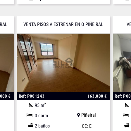
IRAL
VENTA PISOS A ESTRENAR EN O PIÑEIRAL
V
.000 €
Ref: P001243
163.000 €
Ref: P0
2
95 m
Piñeiral
3 dorm
2 baños
CE: E