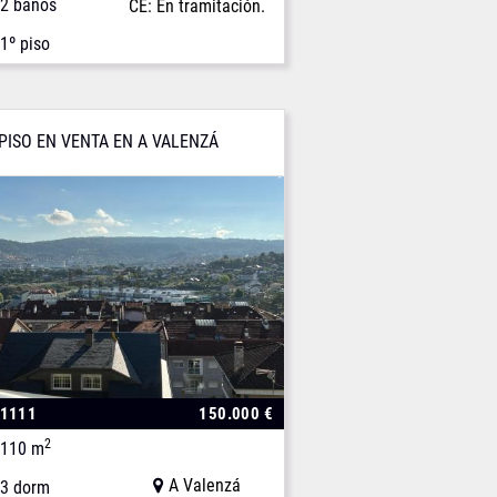
2 baños
CE: En tramitación.
1º piso
PISO EN VENTA EN A VALENZÁ
01111
150.000 €
2
110 m
A Valenzá
3 dorm