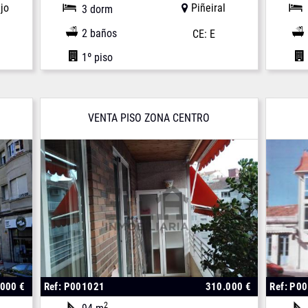
jo
Piñeiral
3 dorm
2 baños
CE: E
1º piso
VENTA PISO ZONA CENTRO
.000 €
Ref: P001021
310.000 €
Ref: P0
2