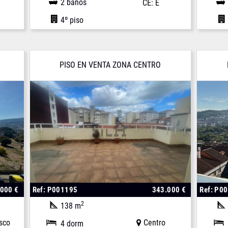
2 baños
CE: E
4º piso
PISO EN VENTA ZONA CENTRO
.000 €
Ref: P001195
343.000 €
Ref: P0
2
138 m
sco
Centro
4 dorm