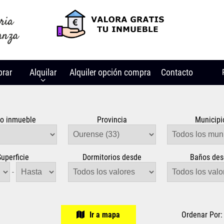
rar
Alquilar
Alquiler opción compra
Contacto
po inmueble
Provincia
Municipi
Superficie
Dormitorios desde
Baños de
-
Ir a mapa
Ordenar Po