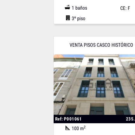
1 baños
CE: F
3º piso
VENTA PISOS CASCO HISTÓRICO
Ref: P001061
235
2
100 m