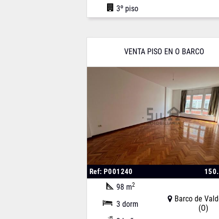
3º piso
VENTA PISO EN O BARCO
Ref: P001240
150
2
98 m
Barco de Vald
3 dorm
(O)