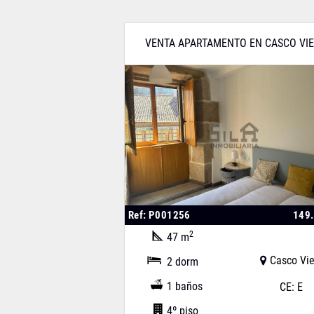
VENTA APARTAMENTO EN CASCO VI
Ref: P001256
149
2
47 m
Casco Vie
2 dorm
1 baños
CE: E
4º piso