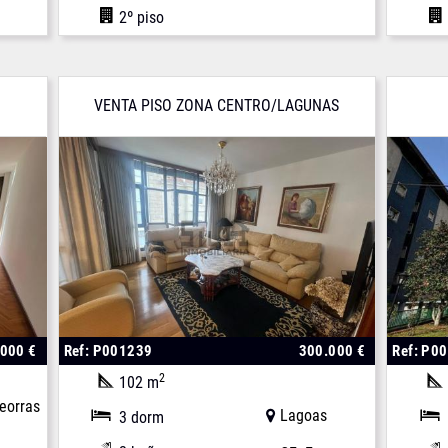
2º piso
VENTA PISO ZONA CENTRO/LAGUNAS
.000 €
Ref: P001239
300.000 €
Ref: P0
2
102 m
eorras
Lagoas
3 dorm