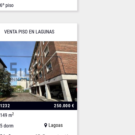
6º piso
VENTA PISO EN LAGUNAS
01232
250.000 €
2
149 m
Lagoas
5 dorm