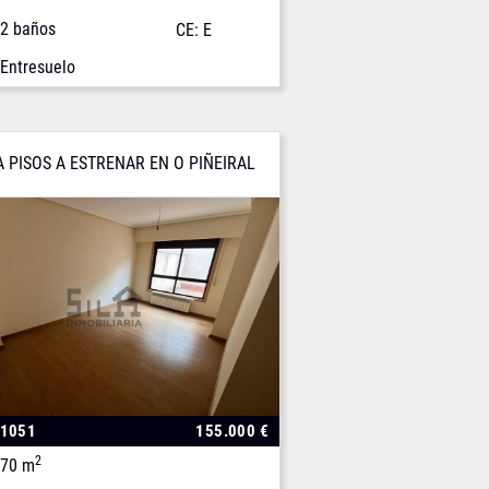
2 baños
CE: E
Entresuelo
 PISOS A ESTRENAR EN O PIÑEIRAL
01051
155.000 €
2
70 m