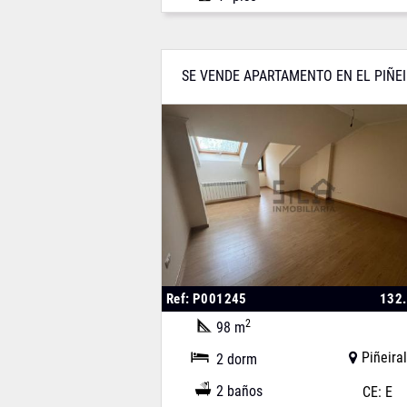
SE VENDE APARTAMENTO EN EL PIÑE
Ref: P001245
132
2
98 m
Piñeiral
2 dorm
2 baños
CE: E