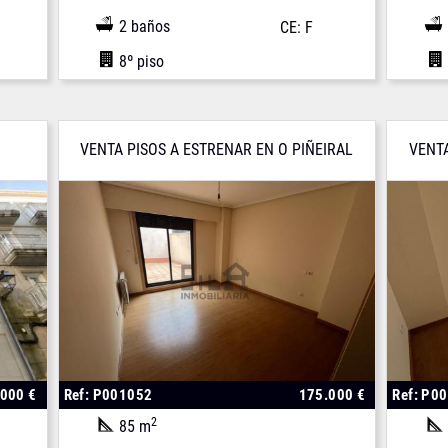
2 baños
CE: F
8º piso
VENTA PISOS A ESTRENAR EN O PIÑEIRAL
VENTA
.000 €
Ref: P001052
175.000 €
Ref: P0
2
85 m