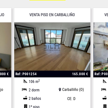
EJO
VENTA PISO EN CARBALLIÑO
V
.000 €
Ref: P001254
165.000 €
Ref: P0
2
106 m
jo
Carballiño (O)
2 dorm
2 baños
CE: D
1º piso