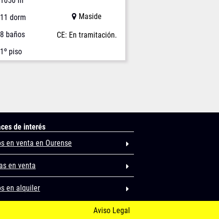
1050 m
Maside
11 dorm
8 baños
CE: En tramitación.
1º piso
aces de interés
os en venta en Ourense
as en venta
s en alquiler
Aviso Legal