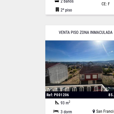
2 baños
CE: F
2º piso
VENTA PISO ZONA INMACULADA
Ref: P001206
85
2
93 m
San Franci
3 dorm