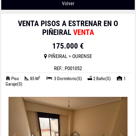
Volver
VENTA PISOS A ESTRENAR EN O
PIÑEIRAL
VENTA
175.000 €
PIÑEIRAL > OURENSE
REF.: P001052
2
Piso
85 M
3 Dormitorio(s)
2 Baño(s)
1
Garaje(s)