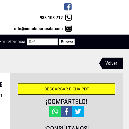
988 108 712
info@inmobiliariasila.com
Por referencia
Volver
€
21
¡COMPÁRTELO!
¡CONSÚLTANOS!