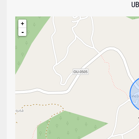
UB
+
-