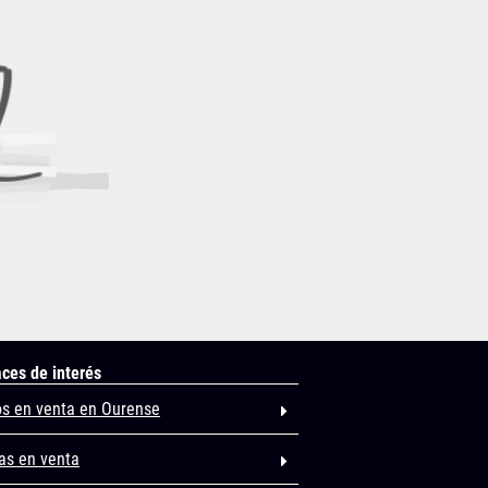
aces de interés
os en venta en Ourense
as en venta