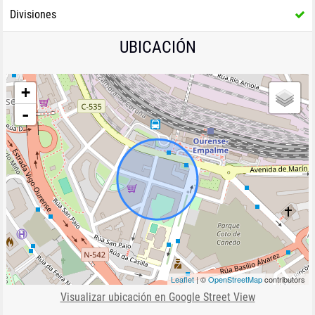
Divisiones
UBICACIÓN
+
-
Leaflet
| ©
OpenStreetMap
contributors
Visualizar ubicación en Google Street View