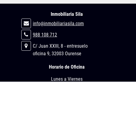
Inmobiliaria Sila
info@inmobiliariasila.com
988 108 712
C/ Juan XXIII, 8 - entresuelo
oficina 9, 32003 Ourense
Horario de Oficina
Lunes a Viernes
Mañanas de 09:30 h. a 13:30 h.
Tardes de 16:00 h. a 19:30 h.
Enlaces de interés
Pisos en venta en Ourense