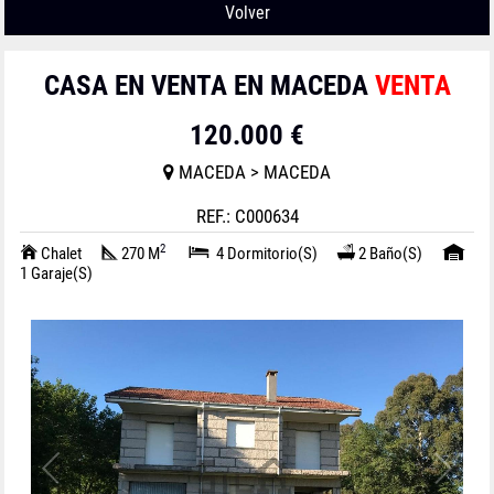
Volver
CASA EN VENTA EN MACEDA
VENTA
120.000 €
MACEDA > MACEDA
REF.: C000634
2
Chalet
270 M
4 Dormitorio(s)
2 Baño(s)
1 Garaje(s)