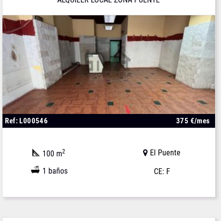
Ref: L000546
375 €/mes
2
El Puente
100 m
1 baños
CE: F