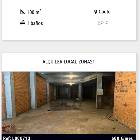
2
Couto
100 m
1 baños
CE: E
ALQUILER LOCAL ZONA21
Ref: L000713
600 €/mes