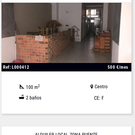
Ref: L000412
500 €/mes
2
Centro
100 m
2 baños
CE: F
ALQUILER LOCAL ZONA PUENTE