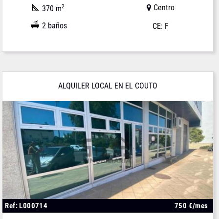
2
Centro
370 m
2 baños
CE: F
ALQUILER LOCAL EN EL COUTO
Ref: L000714
750 €/mes