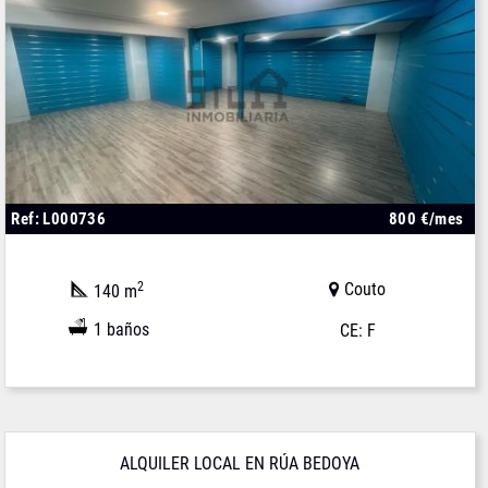
Ref: L000736
800 €/mes
2
Couto
140 m
1 baños
CE: F
ALQUILER LOCAL EN RÚA BEDOYA