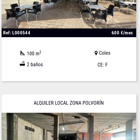
Ref: L000544
600 €/mes
2
Coles
100 m
2 baños
CE: F
ALQUILER LOCAL ZONA POLVORÍN