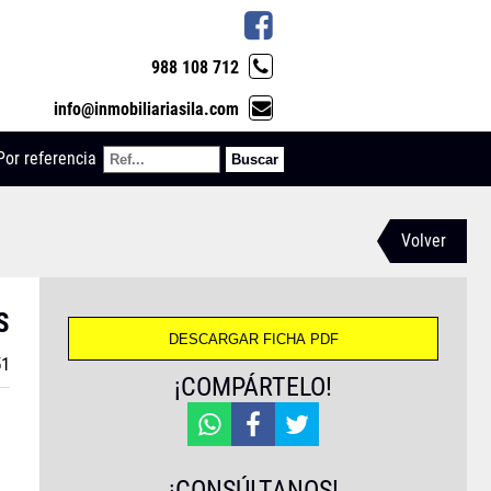
988 108 712
info@inmobiliariasila.com
Por referencia
Volver
S
51
¡COMPÁRTELO!
¡CONSÚLTANOS!